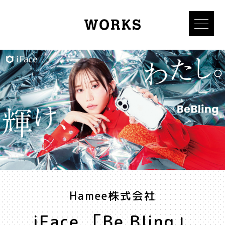
Hamee株式会社
iFace 「Be Bling」